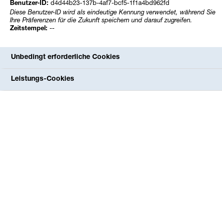
d4d44b23-137b-4af7-bcf5-1f1a4bd962fd
Benutzer-ID:
Diese Benutzer-ID wird als eindeutige Kennung verwendet, während Sie
Ihre Präferenzen für die Zukunft speichern und darauf zugreifen.
--
Suchfunktion
Zeitstempel:
Öffnen Sie die Suche mit dem Lupen-Symbol. Verwenden
Unbedingt erforderliche Cookies
Sie das Suchfeld und suchen Sie damit entweder nach
Leistungs-Cookies
Name (z. B. "Phosgen") oder nach CAS-Nummer (z. B.
"75-44-5").
Downloads
Chemical Emergency Medical Guidelines (Deutsch)
Benzol (CAS 71-43-2)