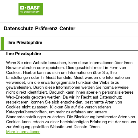
Zum Hauptinhalt springen
Chemical Emergency Medical Guidelines
Datenschutz-Präferenz-Center
Downloads
Downloads - Chemical Emergency Medical
Ihre Privatsphäre
Ihre Privatsphäre
Wenn Sie eine Website besuchen, kann diese Informationen über Ihren
Neue CEMG für Benzol verfügbar
Browser abrufen oder speichern. Dies geschieht meist in Form von
Cookies. Hierbei kann es sich um Informationen über Sie, Ihre
Einstellungen oder Ihr Gerät handeln. Meist werden die Informationen
Legende
verwendet, um die erwartungsgemäße Funktion der Website zu
gewährleisten. Durch diese Informationen werden Sie normalerweise
nicht direkt identifiziert. Dadurch kann Ihnen aber ein personalisierteres
(z. B. für Ersthelfer, Betroffene, Patienten)
Web-Erlebnis geboten werden. Da wir Ihr Recht auf Datenschutz
BASIC:
respektieren, können Sie sich entscheiden, bestimmte Arten von
Cookies nicht zulassen. Klicken Sie auf die verschiedenen
(z. B.
PROFESSIONAL:
Kategorieüberschriften, um mehr zu erfahren und unsere
Standardeinstellungen zu ändern. Die Blockierung bestimmter Arten von
für Notfallsanitäter, Notärzte, Ärzte in Kliniken)
Cookies kann jedoch zu einer beeinträchtigten Erfahrung mit der von uns
zur Verfügung gestellten Website und Dienste führen.
Mehr Informationen