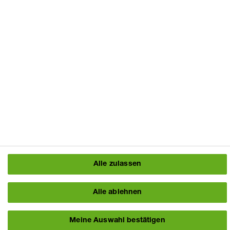
Titel
Änderungsdatum
Basic_Benzol
07.07.26
Professional_Benzol
07.07.26
Copyright © BASF SE 2024
Disclaimer
Cookie Einstellungen
Alle zulassen
Datenschutzerklärung
Impressum / Verantwortlichkeiten
Alle ablehnen
Kontakt
Meine Auswahl bestätigen